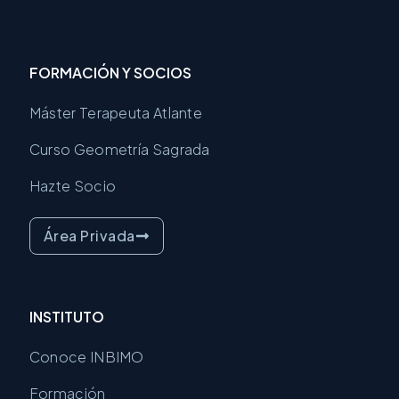
e
t
t
b
a
u
o
g
b
o
r
e
FORMACIÓN Y SOCIOS
k
a
m
Máster Terapeuta Atlante
Curso Geometría Sagrada
Hazte Socio
Área Privada
INSTITUTO
Conoce INBIMO
Formación