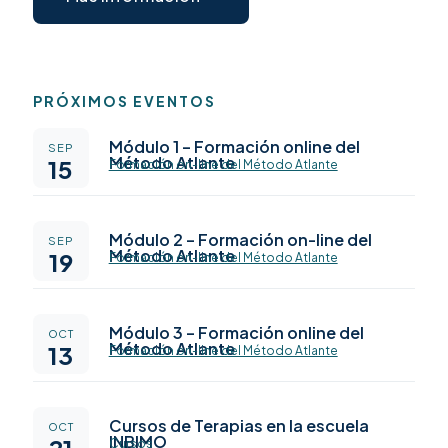
PRÓXIMOS EVENTOS
Módulo 1 – Formación online del
SEP
Método Atlante
15
Formación on-line del Método Atlante
Módulo 2 – Formación on-line del
SEP
Método Atlante
19
Formación on-line del Método Atlante
Módulo 3 – Formación online del
OCT
Método Atlante
13
Formación on-line del Método Atlante
Cursos de Terapias en la escuela
OCT
INBIMO
21
Cursos