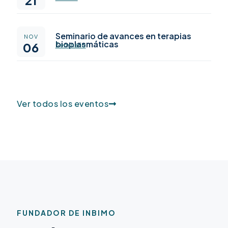
Seminario de avances en terapias
NOV
bioplasmáticas
06
Seminario
Ver todos los eventos
FUNDADOR DE INBIMO