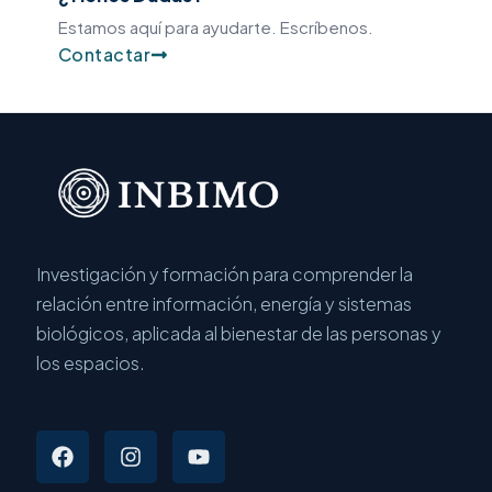
Estamos aquí para ayudarte. Escríbenos.
Contactar
Investigación y formación para comprender la
relación entre información, energía y sistemas
biológicos, aplicada al bienestar de las personas y
los espacios.
F
I
Y
a
n
o
c
s
u