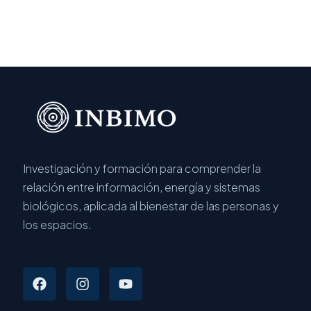
Investigación y formación para comprender la
relación entre información, energía y sistemas
biológicos, aplicada al bienestar de las personas y
los espacios.
F
I
Y
a
n
o
c
s
u