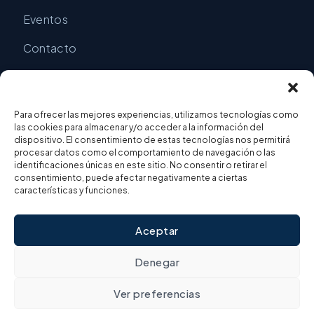
Eventos
Contacto
CONTACTO
Para ofrecer las mejores experiencias, utilizamos tecnologías como
las cookies para almacenar y/o acceder a la información del
info@inbimo.com
dispositivo. El consentimiento de estas tecnologías nos permitirá
procesar datos como el comportamiento de navegación o las
identificaciones únicas en este sitio. No consentir o retirar el
+34 636 937 982
consentimiento, puede afectar negativamente a ciertas
características y funciones.
Valencia
Aceptar
Denegar
© 2026 INBIMO Instituto Bioplasmático Molecular. Todos los
Ver preferencias
derechos reservados.