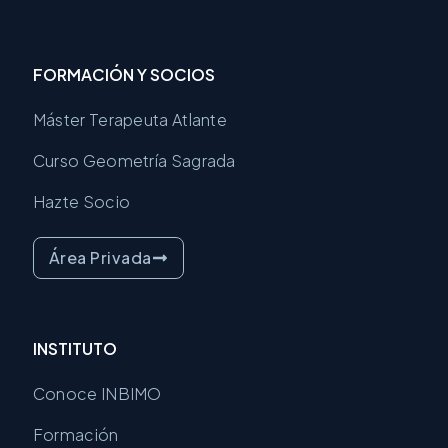
e
t
t
b
a
u
o
g
b
o
r
e
FORMACIÓN Y SOCIOS
k
a
m
Máster Terapeuta Atlante
Curso Geometría Sagrada
Hazte Socio
Área Privada
INSTITUTO
Conoce INBIMO
Formación